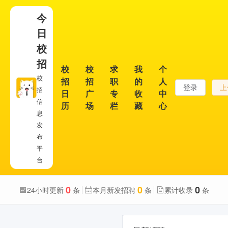
今
日
校
招
校
校
求
我
个
校
招
招
职
的
人
登录
上
招
日
广
专
收
中
信
历
场
栏
藏
心
息
发
布
平
台
0
0
0
24小时更新
条
本月新发招聘
条
累计收录
条