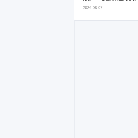
2026-08-07
网
申
通
道
自
9
月
28
日
开
放，
截
止
时
间