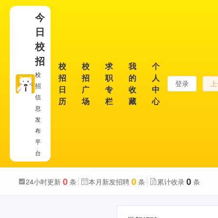
今
日
校
招
校
校
求
我
个
校
招
招
职
的
人
登录
上
招
日
广
专
收
中
信
历
场
栏
藏
心
息
发
布
平
台
0
0
0
24小时更新
条
本月新发招聘
条
累计收录
条