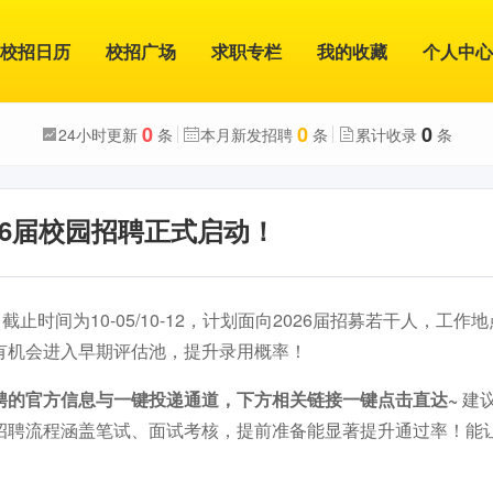
校招日历
校招广场
求职专栏
我的收藏
个人中心
0
0
0
24小时更新
条
本月新发招聘
条
累计收录
条
26届校园招聘正式启动！
截止时间为10-05/10-12，计划面向2026届招募若干人，工
有机会进入早期评估池，提升录用概率！
聘的官方信息与一键投递通道，下方相关链接一键点击直达~
建
招聘流程涵盖笔试、面试考核，提前准备能显著提升通过率！能
。