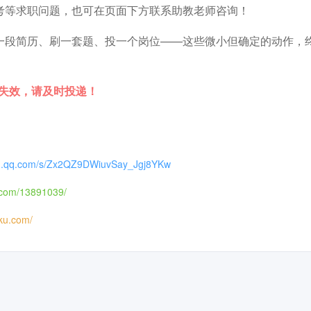
考等求职问题，也可在页面下方联系助教老师咨询！
一段简历、刷一套题、投一个岗位——这些微小但确定的动作，
时失效，请及时投递！
xin.qq.com/s/Zx2QZ9DWiuvSay_Jgj8YKw
in.com/13891039/
iku.com/