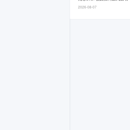
时
2026-08-07
间
为
10-
10，
计
划
面
向
2026
届
招
募
若
干
人，