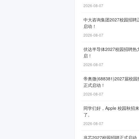
动！
2026-08-07
中大咨询集团2027校园招聘
启动！
网
2026-08-07
申
通
伏达半导体2027校园招聘热
启！
道
2026-08-07
自
9
帝奥微(688381)2027届校
月
正式启动！
13
2026-08-07
日
同学们好，Apple 校园秋招
开
了。
放，
2026-08-07
截
止
兆芯2027校园招聘正式启动