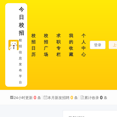
今
日
校
招
校
校
求
我
个
校
招
招
职
的
人
登录
上
招
日
广
专
收
中
信
历
场
栏
藏
心
息
发
布
平
台
0
0
0
24小时更新
条
本月新发招聘
条
累计收录
条