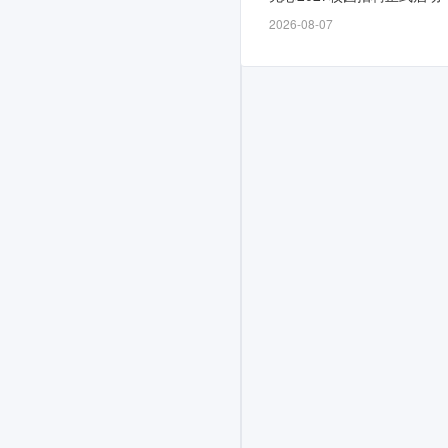
时
2026-08-07
间
为
招
满
即
止，
计
划
面
向
2026
届
招
募
若