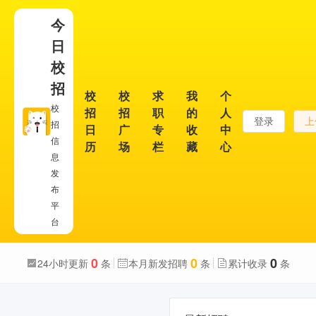
今
日
校
招
校
校
求
我
个
校
招
招
职
的
人
登录
上
招
日
广
专
收
中
信
历
场
栏
藏
心
息
发
布
平
台
0
0
0
24小时更新
条
本月新发招聘
条
累计收录
条