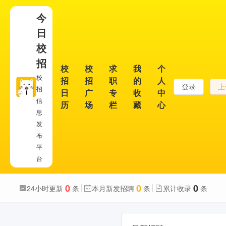
今
日
校
招
校
校
求
我
个
校
招
招
职
的
人
登录
上
招
日
广
专
收
中
信
历
场
栏
藏
心
息
发
布
平
台
0
0
0
24小时更新
条
本月新发招聘
条
累计收录
条