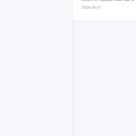
时
2026-08-07
间
为
招
满
即
止，
计
划
面
向
2026
届
招
募
若