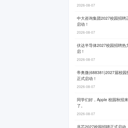
动！
2026-08-07
中大咨询集团2027校园招聘
启动！
网
2026-08-07
申
通
伏达半导体2027校园招聘热
启！
道
2026-08-07
自
9
帝奥微(688381)2027届校
月
正式启动！
5
2026-08-07
日
同学们好，Apple 校园秋招
开
了。
放，
2026-08-07
截
止
兆芯2027校园招聘正式启动