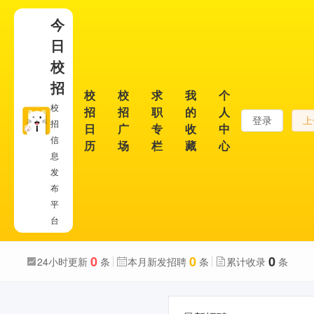
今
日
校
招
校
校
求
我
个
校
招
招
职
的
人
登录
上
招
日
广
专
收
中
信
历
场
栏
藏
心
息
发
布
平
台
0
0
0
24小时更新
条
本月新发招聘
条
累计收录
条