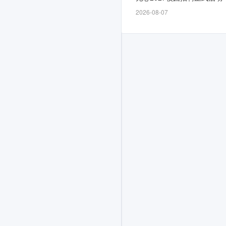
时
2026-08-07
间
为
10-
10
总
行、
10-
31（辖
属
机
构），
计
划
面
向