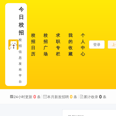
今
日
校
招
校
校
求
我
个
校
招
招
职
的
人
登录
上
招
日
广
专
收
中
信
历
场
栏
藏
心
息
发
布
平
台
0
0
0
24小时更新
条
本月新发招聘
条
累计收录
条