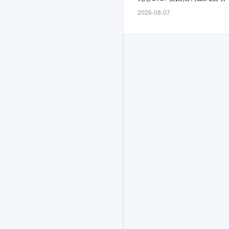
时
2026-08-07
间
为
招
满
即
止，
计
划
面
向
2026
届
招
募
若