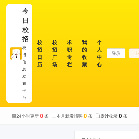
今
日
校
招
校
校
求
我
个
校
招
招
职
的
人
登录
上
招
日
广
专
收
中
信
历
场
栏
藏
心
息
发
布
平
台
0
0
0
24小时更新
条
本月新发招聘
条
累计收录
条