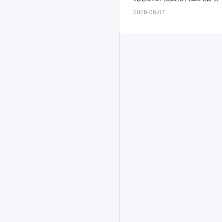
间
2026-08-07
为
11-
30，
计
划
面
向
2026
届
招
募
若
干
人，
工