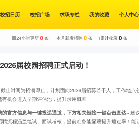
校招日历
校招广场
求职专栏
我的收藏
个人中心
0
0
0
24小时更新
条
本月新发招聘
条
累计收录
条
2026届校园招聘正式启动！
，截止时间为招满即止，计划面向2026届招募若干人，工作地点
越有机会进入早期评估池，提升录用概率！
聘的官方信息与一键投递通道，下方相关链接一键点击直达~
建
招聘流程涵盖笔试、面试考核，提前准备能显著提升通过率！能
。