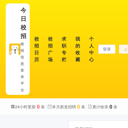
今
日
校
招
校
校
求
我
个
校
招
招
职
的
人
登录
上
招
日
广
专
收
中
信
历
场
栏
藏
心
息
发
布
平
台
0
0
0
24小时更新
条
本月新发招聘
条
累计收录
条