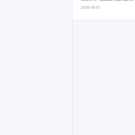
时
2026-08-07
间
为
招
满
即
止，
计
划
面
向
2026
届
招
募
若