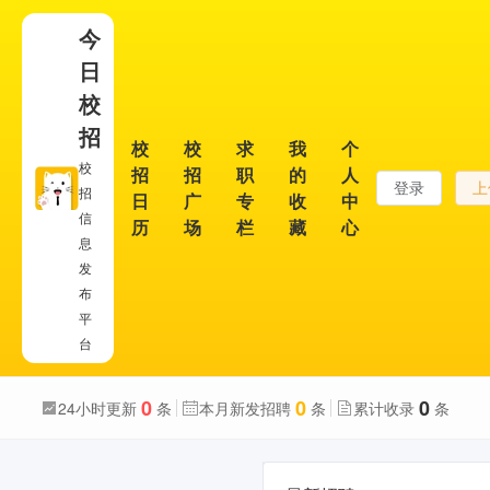
今
日
校
招
校
校
求
我
个
校
招
招
职
的
人
登录
上
招
日
广
专
收
中
信
历
场
栏
藏
心
息
发
布
平
台
0
0
0
24小时更新
条
本月新发招聘
条
累计收录
条