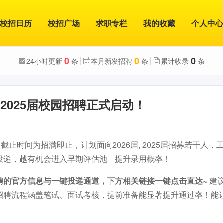
校招日历
校招广场
求职专栏
我的收藏
个人中心
0
0
0
24小时更新
条
本月新发招聘
条
累计收录
条
, 2025届校园招聘正式启动！
截止时间为招满即止，计划面向2026届, 2025届招募若干人
投递，越有机会进入早期评估池，提升录用概率！
聘的官方信息与一键投递通道，下方相关链接一键点击直达~
建
招聘流程涵盖笔试、面试考核，提前准备能显著提升通过率！能
。