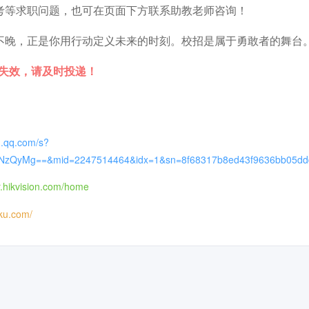
考等求职问题，也可在页面下方联系助教老师咨询！
不晚，正是你用行动定义未来的时刻。校招是属于勇敢者的舞台
时失效，请及时投递！
n.qq.com/s?
3NzQyMg==&mid=2247514464&idx=1&sn=8f68317b8ed43f9636bb05ddd
r.hikvision.com/home
iku.com/