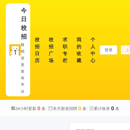
今
日
校
招
校
校
求
我
个
校
招
招
职
的
人
登录
上
招
日
广
专
收
中
信
历
场
栏
藏
心
息
发
布
平
台
0
0
0
24小时更新
条
本月新发招聘
条
累计收录
条