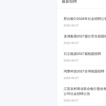
最新招聘
四
川
省
邢台银行2026年社会招聘公
2026-08-07
旅
游
龙湖集团2027届仕官生校园
投
2026-08-07
资
日立能源2027届校园招聘
集
2026-08-07
团
鸿擎科技2027全球校园招聘
有
2026-08-07
限
江苏农村商业联合银行股份
责
公司社会招聘公告
任
2026-08-07