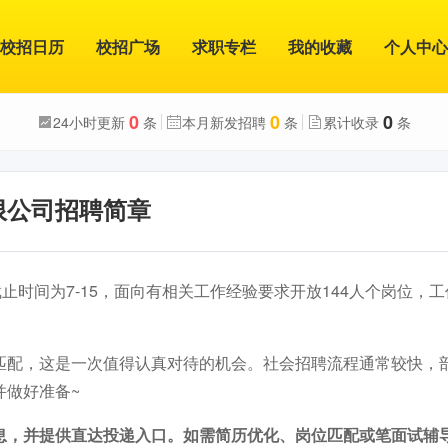
校招日历
校招广场
求职专栏
我的收藏
个人中心
0
0
0
24小时更新
条
本月新发招聘
条
累计收录
条
限公司招聘简章
截止时间为7-15，面向有相关工作经验要求开放144人个岗位，
匹配，这是一次值得认真对待的机会。社会招聘流程通常较快，
并做好准备~
息，并提供直达投递入口。如需简历优化、岗位匹配或笔面试辅