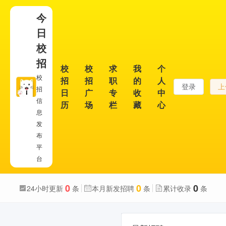
今
日
校
招
校
校
求
我
个
校
招
招
职
的
人
登录
上
招
日
广
专
收
中
信
历
场
栏
藏
心
息
发
布
平
台
0
0
0
24小时更新
条
本月新发招聘
条
累计收录
条