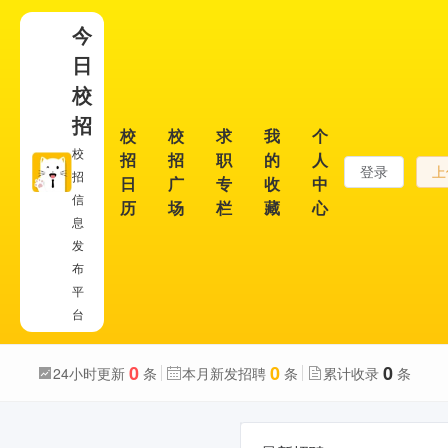
今
日
校
招
校
校
求
我
个
校
招
招
职
的
人
登录
上
招
日
广
专
收
中
信
历
场
栏
藏
心
息
发
布
平
台
0
0
0
24小时更新
条
本月新发招聘
条
累计收录
条