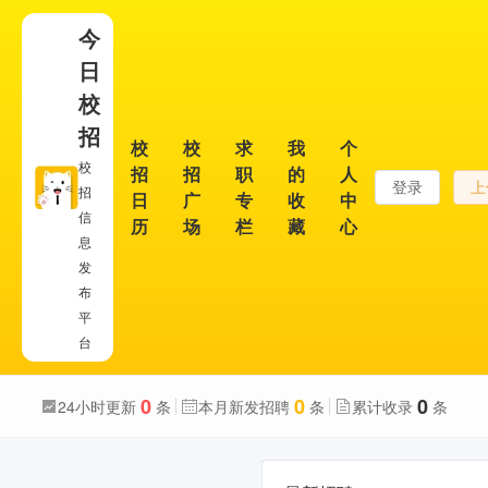
今
日
校
招
校
校
求
我
个
校
招
招
职
的
人
登录
上
招
日
广
专
收
中
信
历
场
栏
藏
心
息
发
布
平
台
0
0
0
24小时更新
条
本月新发招聘
条
累计收录
条