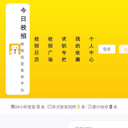
今
日
校
招
校
校
求
我
个
校
招
招
职
的
人
登录
上
招
日
广
专
收
中
信
历
场
栏
藏
心
息
发
布
平
台
0
0
0
24小时更新
条
本月新发招聘
条
累计收录
条