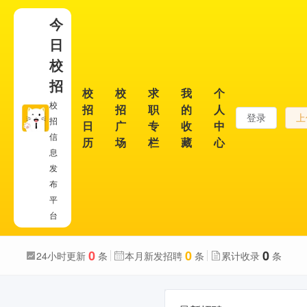
今
日
校
招
校
校
求
我
个
校
招
招
职
的
人
登录
上
招
日
广
专
收
中
信
历
场
栏
藏
心
息
发
布
平
台
0
0
0
24小时更新
条
本月新发招聘
条
累计收录
条