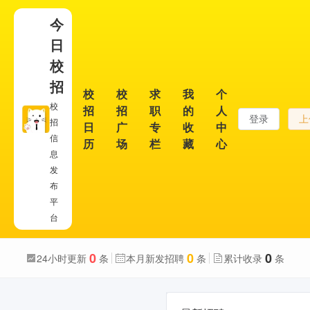
今
日
校
招
校
校
求
我
个
校
招
招
职
的
人
登录
上
招
日
广
专
收
中
信
历
场
栏
藏
心
息
发
布
平
台
0
0
0
24小时更新
条
本月新发招聘
条
累计收录
条