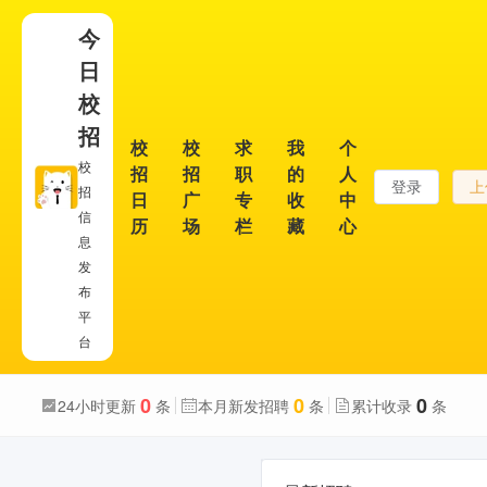
今
日
校
招
校
校
求
我
个
校
招
招
职
的
人
登录
上
招
日
广
专
收
中
信
历
场
栏
藏
心
息
发
布
平
台
0
0
0
24小时更新
条
本月新发招聘
条
累计收录
条