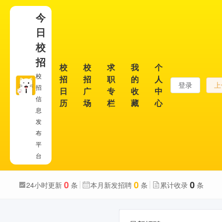
今
日
校
招
校
校
求
我
个
校
招
招
职
的
人
登录
上
招
日
广
专
收
中
信
历
场
栏
藏
心
息
发
布
平
台
0
0
0
24小时更新
条
本月新发招聘
条
累计收录
条