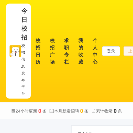
今
日
校
招
校
校
求
我
个
校
招
招
职
的
人
登录
上
招
日
广
专
收
中
信
历
场
栏
藏
心
息
发
布
平
台
0
0
0
24小时更新
条
本月新发招聘
条
累计收录
条