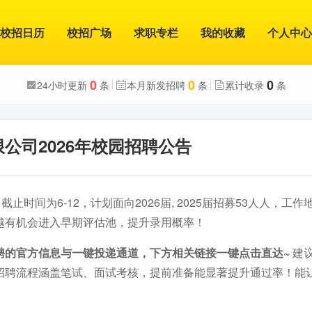
校招日历
校招广场
求职专栏
我的收藏
个人中心
0
0
0
24小时更新
条
本月新发招聘
条
累计收录
条
公司2026年校园招聘公告
截止时间为6-12，计划面向2026届, 2025届招募53人人，工
越有机会进入早期评估池，提升录用概率！
聘的官方信息与一键投递通道，下方相关链接一键点击直达~
建
招聘流程涵盖笔试、面试考核，提前准备能显著提升通过率！能
。