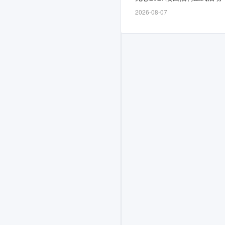
自
2026-08-07
5
月
29
日
开
放，
截
止
时
间
为
6-
11，
计
划