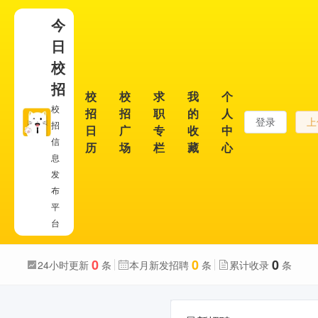
今
日
校
招
校
校
求
我
个
校
招
招
职
的
人
登录
上
招
日
广
专
收
中
信
历
场
栏
藏
心
息
发
布
平
台
0
0
0
24小时更新
条
本月新发招聘
条
累计收录
条