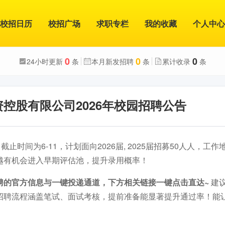
校招日历
校招广场
求职专栏
我的收藏
个人中心
0
0
0
24小时更新
条
本月新发招聘
条
累计收录
条
控股有限公司2026年校园招聘公告
截止时间为6-11，计划面向2026届, 2025届招募50人人，工
越有机会进入早期评估池，提升录用概率！
聘的官方信息与一键投递通道，下方相关链接一键点击直达~
建
招聘流程涵盖笔试、面试考核，提前准备能显著提升通过率！能
。