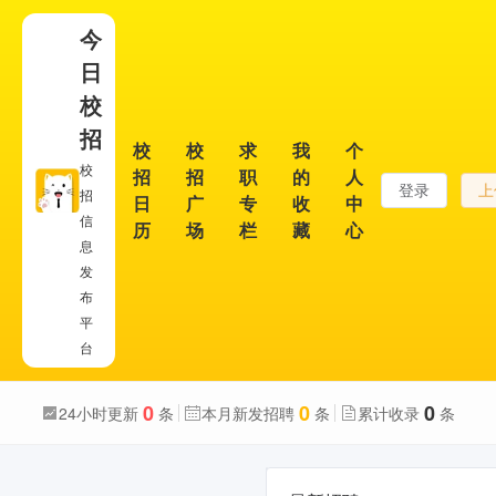
今
日
校
招
校
校
求
我
个
校
招
招
职
的
人
登录
上
招
日
广
专
收
中
信
历
场
栏
藏
心
息
发
布
平
台
0
0
0
24小时更新
条
本月新发招聘
条
累计收录
条