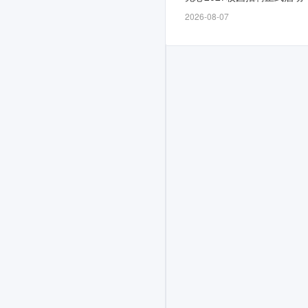
申
2026-08-07
请
通
道
自
5
月
28
日
开
放，
截
止
时
间
为