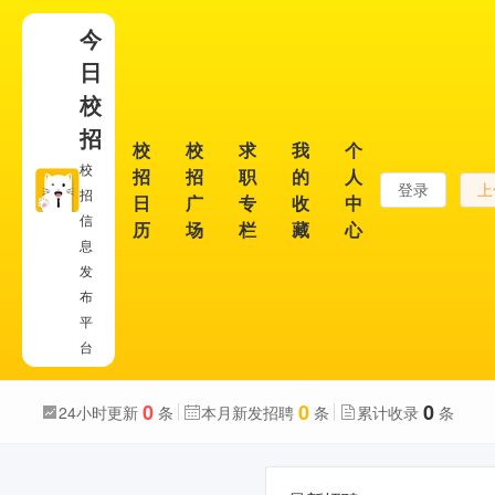
今
日
校
招
校
校
求
我
个
校
招
招
职
的
人
登录
上
招
日
广
专
收
中
信
历
场
栏
藏
心
息
发
布
平
台
0
0
0
24小时更新
条
本月新发招聘
条
累计收录
条