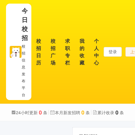
今
日
校
招
校
校
求
我
个
校
招
招
职
的
人
登录
上
招
日
广
专
收
中
信
历
场
栏
藏
心
息
发
布
平
台
0
0
0
24小时更新
条
本月新发招聘
条
累计收录
条