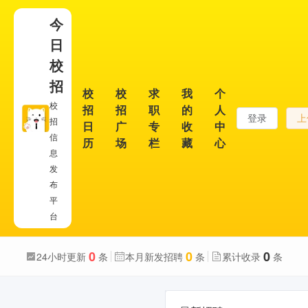
今
日
校
招
校
校
求
我
个
校
招
招
职
的
人
登录
上
招
日
广
专
收
中
信
历
场
栏
藏
心
息
发
布
平
台
0
0
0
24小时更新
条
本月新发招聘
条
累计收录
条