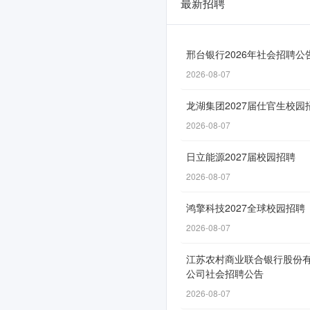
最新招聘
三
环
集
邢台银行2026年社会招聘公
2026-08-07
团
校
龙湖集团2027届仕官生校园
园
2026-08-07
招
日立能源2027届校园招聘
聘
2026-08-07
「提
鸿擎科技2027全球校园招聘
前
2026-08-07
批」
江苏农村商业联合银行股份
启
公司社会招聘公告
动
2026-08-07