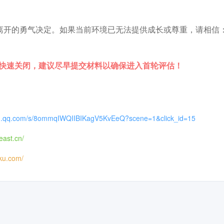
离开的勇气决定。如果当前环境已无法提供成长或尊重，请相信
往快速关闭，建议尽早提交材料以确保进入首轮评估！
xin.qq.com/s/8ommqIWQIIBIKagV5KvEeQ?scene=1&click_id=15
east.cn/
iku.com/