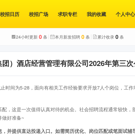
校招日历
校招广场
求职专栏
我的收藏
个人中心
0
0
0
24小时更新
条
本月新发招聘
条
累计收录
条
团）酒店经营管理有限公司2026年第三
截止时间为5-28，面向有相关工作经验要求开放7人个岗位，工
匹配，这是一次值得认真对待的机会。社会招聘流程通常较快，
并做好准备~
息，并提供直达投递入口。如需简历优化、岗位匹配或笔面试辅