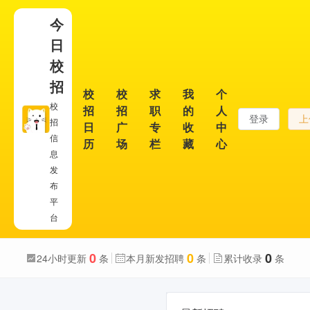
今
日
校
招
校
校
求
我
个
校
招
招
职
的
人
登录
上
招
日
广
专
收
中
信
历
场
栏
藏
心
息
发
布
平
台
0
0
0
24小时更新
条
本月新发招聘
条
累计收录
条