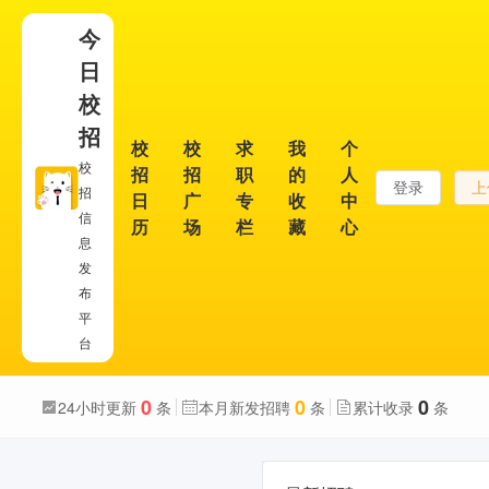
今
日
校
招
校
校
求
我
个
校
招
招
职
的
人
登录
上
招
日
广
专
收
中
信
历
场
栏
藏
心
息
发
布
平
台
0
0
0
24小时更新
条
本月新发招聘
条
累计收录
条