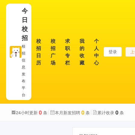
今
日
校
招
校
校
求
我
个
校
招
招
职
的
人
登录
上
招
日
广
专
收
中
信
历
场
栏
藏
心
息
发
布
平
台
0
0
0
24小时更新
条
本月新发招聘
条
累计收录
条