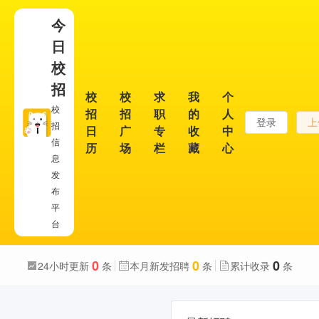
今
日
校
招
校
校
求
我
个
校
招
招
职
的
人
登录
上
招
日
广
专
收
中
信
历
场
栏
藏
心
息
发
布
平
台
0
0
0
24小时更新
条
本月新发招聘
条
累计收录
条