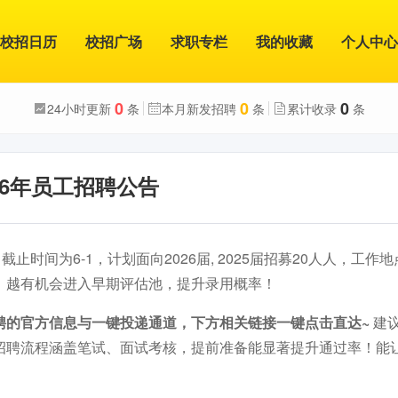
校招日历
校招广场
求职专栏
我的收藏
个人中心
0
0
0
24小时更新
条
本月新发招聘
条
累计收录
条
26年员工招聘公告
截止时间为6-1，计划面向2026届, 2025届招募20人人，工
，越有机会进入早期评估池，提升录用概率！
聘的官方信息与一键投递通道，下方相关链接一键点击直达~
建
招聘流程涵盖笔试、面试考核，提前准备能显著提升通过率！能
。