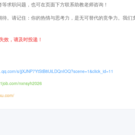
考等求职问题，也可在页面下方联系助教老师咨询！
期待。请记住：你的热情与思考力，是无可替代的竞争力。我们
时失效，请及时投递！
in.qq.com/s/jjXJNP7YtStB8UiLDQnIOQ?scene=1&click_id=11
51job.com/nxnsyh2026
iku.com/