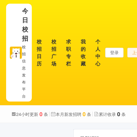
今
日
校
招
校
校
求
我
个
校
招
招
职
的
人
登录
上
招
日
广
专
收
中
信
历
场
栏
藏
心
息
发
布
平
台
0
0
0
24小时更新
条
本月新发招聘
条
累计收录
条