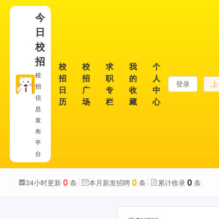
今
日
校
招
校
校
求
我
个
校
招
招
职
的
人
登录
上
招
日
广
专
收
中
信
历
场
栏
藏
心
息
发
布
平
台
0
0
0
24小时更新
条
本月新发招聘
条
累计收录
条