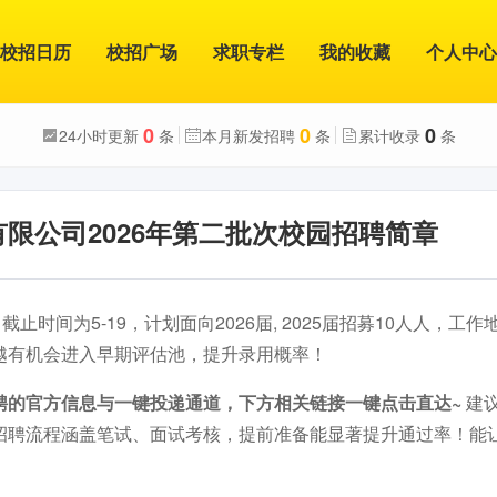
校招日历
校招广场
求职专栏
我的收藏
个人中心
0
0
0
24小时更新
条
本月新发招聘
条
累计收录
条
限公司2026年第二批次校园招聘简章
截止时间为5-19，计划面向2026届, 2025届招募10人人，工
越有机会进入早期评估池，提升录用概率！
聘的官方信息与一键投递通道，下方相关链接一键点击直达~
建
招聘流程涵盖笔试、面试考核，提前准备能显著提升通过率！能
。