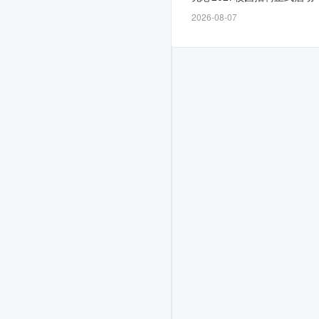
科
2026-08-07
及
以
上
学
历)
网
申
通
道
自
5