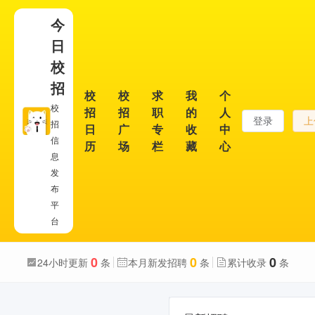
今
日
校
招
校
校
求
我
个
校
招
招
职
的
人
登录
上
招
日
广
专
收
中
信
历
场
栏
藏
心
息
发
布
平
台
0
0
0
24小时更新
条
本月新发招聘
条
累计收录
条