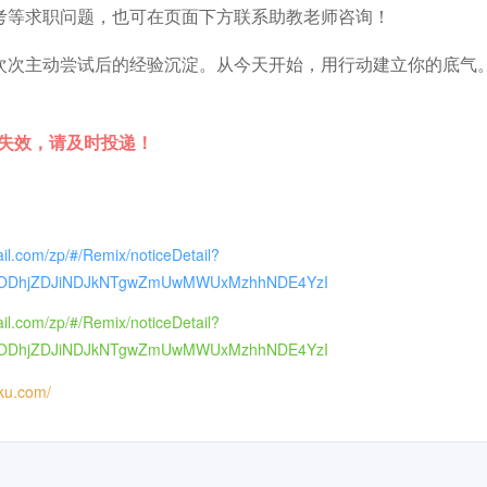
考等求职问题，也可在页面下方联系助教老师咨询！
次次主动尝试后的经验沉淀。从今天开始，用行动建立你的底气
时失效，请及时投递！
ail.com/zp/#/Remix/noticeDetail?
ODhjZDJiNDJkNTgwZmUwMWUxMzhhNDE4YzI
ail.com/zp/#/Remix/noticeDetail?
ODhjZDJiNDJkNTgwZmUwMWUxMzhhNDE4YzI
iku.com/