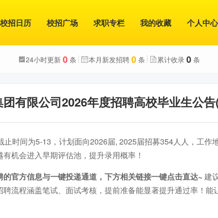
校招日历
校招广场
求职专栏
我的收藏
个人中心
0
0
0
24小时更新
条
本月新发招聘
条
累计收录
条
团有限公司2026年度招聘高校毕业生公告(
止时间为5-13，计划面向2026届, 2025届招募354人人，工
越有机会进入早期评估池，提升录用概率！
聘的官方信息与一键投递通道，下方相关链接一键点击直达~
建
招聘流程涵盖笔试、面试考核，提前准备能显著提升通过率！能
。