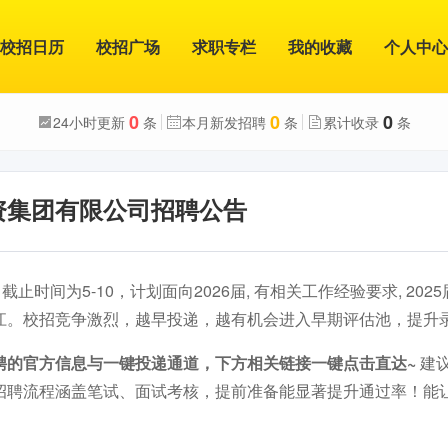
校招日历
校招广场
求职专栏
我的收藏
个人中心
0
0
0
24小时更新
条
本月新发招聘
条
累计收录
条
资集团有限公司招聘公告
止时间为5-10，计划面向2026届, 有相关工作经验要求, 2025届,
江。校招竞争激烈，越早投递，越有机会进入早期评估池，提升
聘的官方信息与一键投递通道，下方相关链接一键点击直达~
建
招聘流程涵盖笔试、面试考核，提前准备能显著提升通过率！能
。