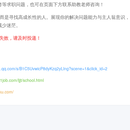
考等求职问题，也可在页面下方联系助教老师咨询！
’，而是寻找高成长性的人。展现你的解决问题能力与主人翁意识
减少迷茫。
时失效，请及时投递！
in.qq.com/s/B1C5UvwicP8dyKzq2yLlng?scene=1&click_id=2
1job.com/ljjt/school.html
iku.com/