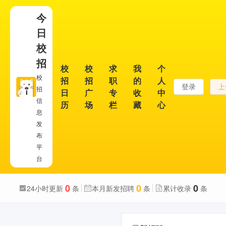
今
日
校
招
校
校
求
我
个
校
招
招
职
的
人
登录
上
招
日
广
专
收
中
信
历
场
栏
藏
心
息
发
布
平
台
0
0
0
24小时更新
条
本月新发招聘
条
累计收录
条