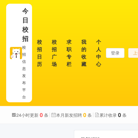
今
日
校
招
校
校
求
我
个
校
招
招
职
的
人
登录
上
招
日
广
专
收
中
信
历
场
栏
藏
心
息
发
布
平
台
0
0
0
24小时更新
条
本月新发招聘
条
累计收录
条