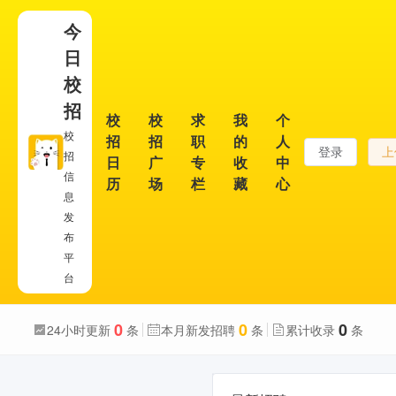
今
日
校
招
校
校
求
我
个
校
招
招
职
的
人
登录
上
招
日
广
专
收
中
信
历
场
栏
藏
心
息
发
布
平
台
0
0
0
24小时更新
条
本月新发招聘
条
累计收录
条