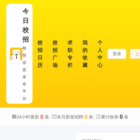
今
日
校
招
校
校
求
我
个
校
招
招
职
的
人
登录
上
招
日
广
专
收
中
信
历
场
栏
藏
心
息
发
布
平
台
0
0
0
24小时更新
条
本月新发招聘
条
累计收录
条