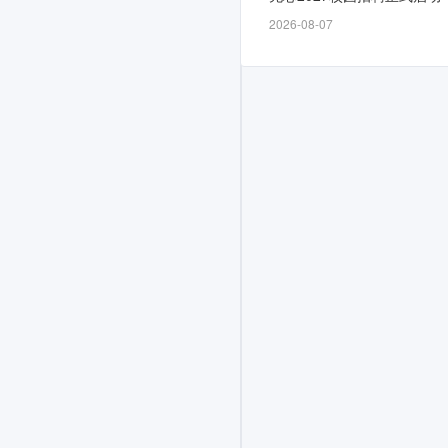
自
2026-08-07
4
月
9
日
开
放，
截
止
时
间
为
5-
5，
计
划