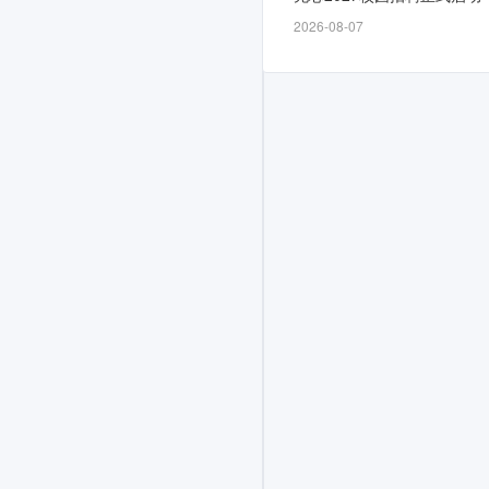
放，
2026-08-07
截
止
时
间
为
4-
30，
计
划
面
向
2026
届,
2025
届