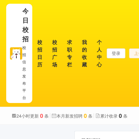
今
日
校
招
校
校
求
我
个
校
招
招
职
的
人
登录
上
招
日
广
专
收
中
信
历
场
栏
藏
心
息
发
布
平
台
0
0
0
24小时更新
条
本月新发招聘
条
累计收录
条