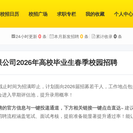
校招日历
校招广场
求职专栏
我的收藏
个人中心
0
0
0
24小时更新
条
本月新发招聘
条
累计收录
条
公司2026年高校毕业生春季校园招聘
截止时间为招满即止，计划面向2026届招募若干人，工作地点
会进入早期评估池，提升录用概率！
聘的官方信息与一键投递通道，下方相关链接一键点击直达~
建
招聘流程涵盖笔试、面试考核，提前准备能显著提升通过率！能
。