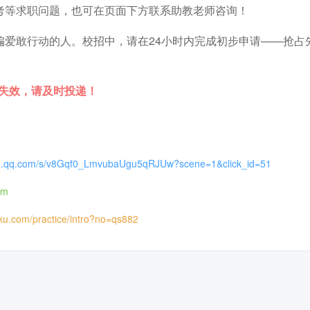
考等求职问题，也可在页面下方联系助教老师咨询！
偏爱敢行动的人。校招中，请在24小时内完成初步申请——抢占
时失效，请及时投递！
xin.qq.com/s/v8Gqf0_LmvubaUgu5qRJUw?scene=1&click_id=51
om
iku.com/practice/intro?no=qs882