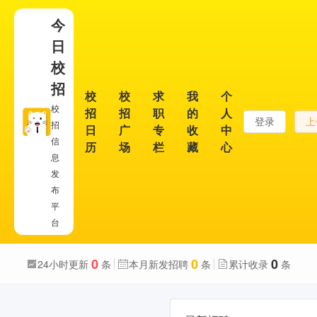
今
日
校
招
校
校
求
我
个
校
招
招
职
的
人
登录
上
招
日
广
专
收
中
信
历
场
栏
藏
心
息
发
布
平
台
0
0
0
24小时更新
条
本月新发招聘
条
累计收录
条